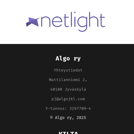
Algo ry
Yhteystiedot
Mattilanniemi 2,
40100 Jyväskylä
pj@algojkl.com
Y-tunnus: 3297709-4
©
Algo ry
, 2025